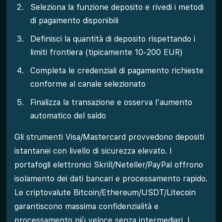
Seleziona la funzione deposito e rivedi i metodi
di pagamento disponibili
Definisci la quantità di deposito rispettando i
limiti frontiera (tipicamente 10-200 EUR)
Completa le credenziali di pagamento richieste
conforme al canale selezionato
Finalizza la transazione e osserva l'aumento
automatico del saldo
Gli strumenti Visa/Mastercard provvedono depositi
istantanei con livello di sicurezza elevato. I
portafogli elettronici Skrill/Neteller/PayPal offrono
isolamento dei dati bancari e processamento rapido.
Le criptovalute Bitcoin/Ethereum/USDT/Litecoin
garantiscono massima confidenzialità e
processamento più veloce senza intermediari. I