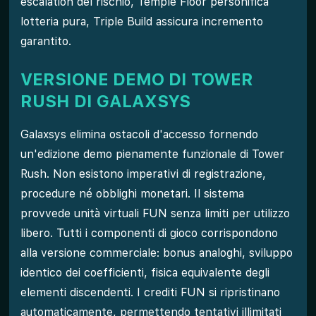
escalation del rischio, Temple Floor personifica
lotteria pura, Triple Build assicura incremento
garantito.
VERSIONE DEMO DI TOWER
RUSH DI GALAXSYS
Galaxsys elimina ostacoli d'accesso fornendo
un'edizione demo pienamente funzionale di Tower
Rush. Non esistono imperativi di registrazione,
procedure né obblighi monetari. Il sistema
provvede unità virtuali FUN senza limiti per utilizzo
libero. Tutti i componenti di gioco corrispondono
alla versione commerciale: bonus analoghi, sviluppo
identico dei coefficienti, fisica equivalente degli
elementi discendenti. I crediti FUN si ripristinano
automaticamente, permettendo tentativi illimitati