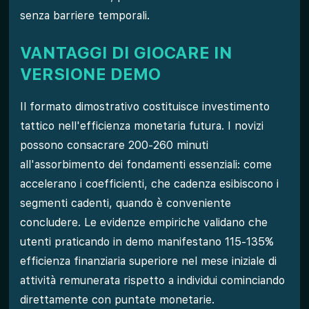
senza barriere temporali.
VANTAGGI DI GIOCARE IN
VERSIONE DEMO
Il formato dimostrativo costituisce investimento
tattico nell'efficienza monetaria futura. I novizi
possono consacrare 200-260 minuti
all'assorbimento dei fondamenti essenziali: come
accelerano i coefficienti, che cadenza esibiscono i
segmenti cadenti, quando è conveniente
concludere. Le evidenze empiriche validano che
utenti praticando in demo manifestano 115-135%
efficienza finanziaria superiore nel mese iniziale di
attività remunerata rispetto a individui cominciando
direttamente con puntate monetarie.