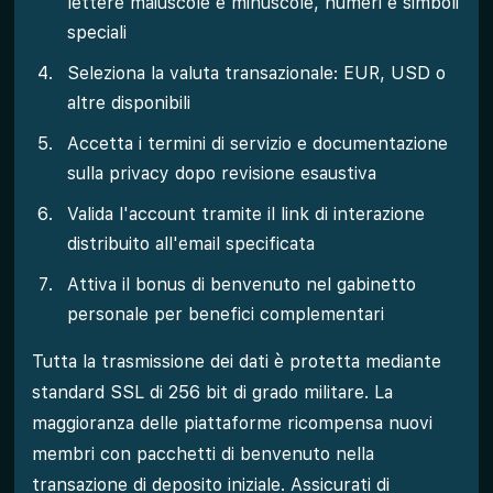
lettere maiuscole e minuscole, numeri e simboli
speciali
Seleziona la valuta transazionale: EUR, USD o
altre disponibili
Accetta i termini di servizio e documentazione
sulla privacy dopo revisione esaustiva
Valida l'account tramite il link di interazione
distribuito all'email specificata
Attiva il bonus di benvenuto nel gabinetto
personale per benefici complementari
Tutta la trasmissione dei dati è protetta mediante
standard SSL di 256 bit di grado militare. La
maggioranza delle piattaforme ricompensa nuovi
membri con pacchetti di benvenuto nella
transazione di deposito iniziale. Assicurati di