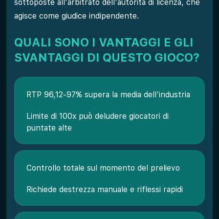
sottoposte all'arbitrato dell'autorità di licenza, che
agisce come giudice indipendente.
QUALI SONO I VANTAGGI E GLI
SVANTAGGI DI QUESTO GIOCO?
RTP 96,12-97% supera la media dell'industria
Limite di 100x può deludere giocatori di
puntate alte
Controllo totale sul momento del prelievo
Richiede destrezza manuale e riflessi rapidi