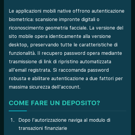
Le applicazioni mobili native offrono autenticazione
biometrica: scansione impronte digitali o
riconoscimento geometria facciale. La versione del
sito mobile opera identicamente alla versione
desktop, preservando tutte le caratteristiche di
funzionalità. Il recupero password opera mediante
trasmissione di link di ripristino automatizzata
all'email registrata. Si raccomanda password
robusta e abilitare autenticazione a due fattori per
massima sicurezza dell'account.
COME FARE UN DEPOSITO?
Dopo l'autorizzazione naviga al modulo di
transazioni finanziarie