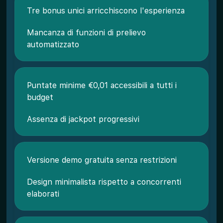
Tre bonus unici arricchiscono l'esperienza
Mancanza di funzioni di prelievo
automatizzato
Puntate minime €0,01 accessibili a tutti i
budget
Assenza di jackpot progressivi
Versione demo gratuita senza restrizioni
Design minimalista rispetto a concorrenti
elaborati