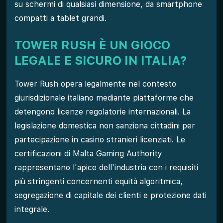
su schermi di qualsiasi dimensione, da smartphone
compatti a tablet grandi.
TOWER RUSH È UN GIOCO
LEGALE E SICURO IN ITALIA?
Tower Rush opera legalmente nel contesto
giurisdizionale italiano mediante piattaforme che
detengono licenze regolatorie internazionali. La
legislazione domestica non sanziona cittadini per
partecipazione in casino stranieri licenziati. Le
certificazioni di Malta Gaming Authority
rappresentano l'apice dell'industria con i requisiti
più stringenti concernenti equità algoritmica,
segregazione di capitale dei clienti e protezione dati
integrale.