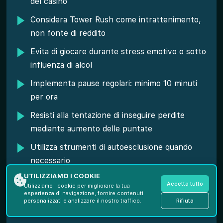
del casino
Considera Tower Rush come intrattenimento,
non fonte di reddito
Evita di giocare durante stress emotivo o sotto
influenza di alcol
Implementa pause regolari: minimo 10 minuti
per ora
Resisti alla tentazione di inseguire perdite
mediante aumento delle puntate
Utilizza strumenti di autoesclusione quando
necessario
UTILIZZIAMO I COOKIE
Cerca aiuto ai primi segni di comportamento
Accetta tutto
Utilizziamo i cookie per migliorare la tua
problematico
esperienza di navigazione, fornire contenuti
Rifiuta
personalizzati e analizzare il nostro traffico.
I casino licenziati forniscono strumenti di controllo: