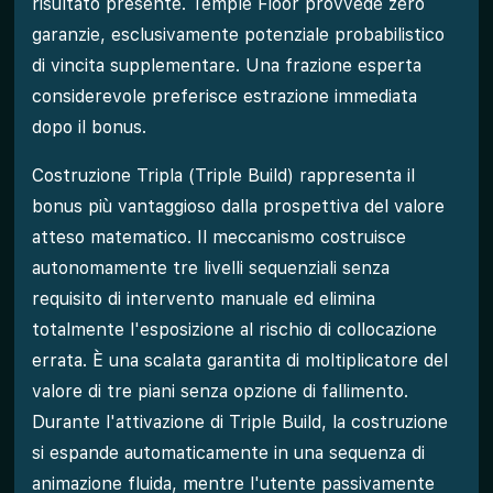
risultato presente. Temple Floor provvede zero
garanzie, esclusivamente potenziale probabilistico
di vincita supplementare. Una frazione esperta
considerevole preferisce estrazione immediata
dopo il bonus.
Costruzione Tripla (Triple Build) rappresenta il
bonus più vantaggioso dalla prospettiva del valore
atteso matematico. Il meccanismo costruisce
autonomamente tre livelli sequenziali senza
requisito di intervento manuale ed elimina
totalmente l'esposizione al rischio di collocazione
errata. È una scalata garantita di moltiplicatore del
valore di tre piani senza opzione di fallimento.
Durante l'attivazione di Triple Build, la costruzione
si espande automaticamente in una sequenza di
animazione fluida, mentre l'utente passivamente