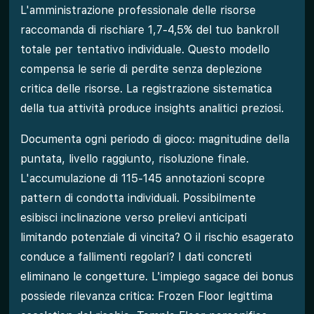
L'amministrazione professionale delle risorse
raccomanda di rischiare 1,7-4,5% del tuo bankroll
totale per tentativo individuale. Questo modello
compensa le serie di perdite senza deplezione
critica delle risorse. La registrazione sistematica
della tua attività produce insights analitici preziosi.
Documenta ogni periodo di gioco: magnitudine della
puntata, livello raggiunto, risoluzione finale.
L'accumulazione di 115-145 annotazioni scopre
pattern di condotta individuali. Possibilmente
esibisci inclinazione verso prelievi anticipati
limitando potenziale di vincita? O il rischio esagerato
conduce a fallimenti regolari? I dati concreti
eliminano le congetture. L'impiego sagace dei bonus
possiede rilevanza critica: Frozen Floor legittima